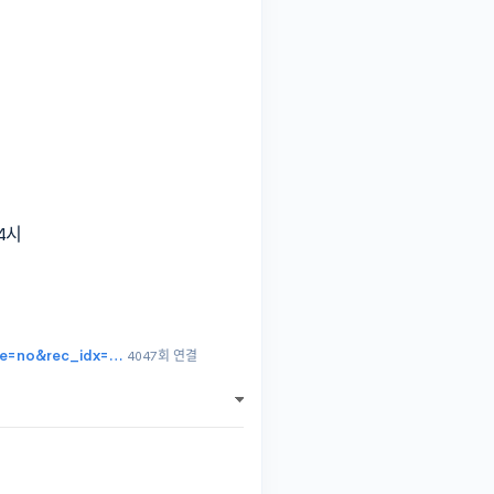
24시
age=no&rec_idx=…
4047회 연결