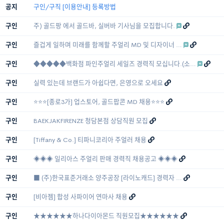
공지
구인/구직 [이용안내] 등록방법
구인
주) 골드팡 에서 골드바, 실버바 기사님을 모집합니다.
구인
즐겁게 일하며 미래를 함께할 주얼리 MD 및 디자이너 …
구인
◆◆◆◆◆백화점 파인주얼리 세일즈 경력직 모십니다.(소…
구인
실력 있는데 브랜드가 아쉽다면, 은영으로 오세요
구인
⭐⭐⭐[종로3가] 업스토어, 골드팝콘 MD 채용⭐⭐⭐
구인
BAEKJAKFIRENZE 청담본점 상담직원 모집
구인
[Tiffany & Co.] 티파니코리아 주얼러 채용
구인
◈◈◈ 일리아스 주얼리 판매 경력직 채용공고 ◈◈◈
구인
■ (주)한국표준거래소 양주공장 [라이노캐드] 경력자 …
구인
[비아젬] 합성 사파이어 연마사 채용
구인
★★★★★★하나다이아몬드 직원모집★★★★★★