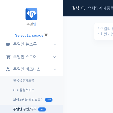
검색
주얼리 지식정보 포털
주얼
인
jewel
in
.kr
* 주얼리
* 회원가
Select Language
▼
주얼인 뉴스톡
주얼인 스토어
주얼인 비즈니스
한국금투자포럼
GIA 감정서비스
보석&광물 팝업스토어
New
주얼인 구인/구직
New