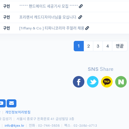
구인
***** 핸드메이드 세공기사 모집 *****
구인
프리랜서 캐드디자이너님을 모십니다.
구인
[Tiffany & Co.] 티파니코리아 주얼러 채용
1
2
3
4
맨끝
SNS
Share
관
|
개인정보처리방침
사 김성기
|
서울시 종로구 돈화문로 41 금성빌딩 3층
9
|
info@kjex.kr
|
전화 : 02-744-5858
|
팩스 : 02-2686-6713