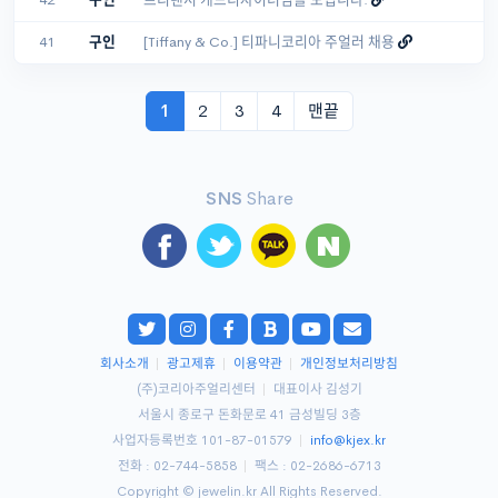
42
구인
프리랜서 캐드디자이너님을 모십니다.
41
구인
[Tiffany & Co.] 티파니코리아 주얼러 채용
1
2
3
4
맨끝
SNS
Share
회사소개
|
광고제휴
|
이용약관
|
개인정보처리방침
(주)코리아주얼리센터
|
대표이사 김성기
서울시 종로구 돈화문로 41 금성빌딩 3층
사업자등록번호 101-87-01579
|
info@kjex.kr
전화 : 02-744-5858
|
팩스 : 02-2686-6713
Copyright © jewelin.kr All Rights Reserved.