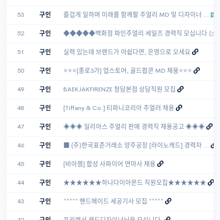
53
구인
즐겁게 일하며 미래를 함께할 주얼리 MD 및 디자이너 …
52
구인
◆◆◆◆◆백화점 파인주얼리 세일즈 경력직 모십니다.(소
51
구인
실력 있는데 브랜드가 아쉽다면, 은영으로 오세요
50
구인
⭐⭐⭐[종로3가] 업스토어, 골드팝콘 MD 채용⭐⭐⭐
49
구인
BAEKJAKFIRENZE 청담본점 상담직원 모집
48
구인
[Tiffany & Co.] 티파니코리아 주얼러 채용
47
구인
◈◈◈ 일리아스 주얼리 판매 경력직 채용공고 ◈◈◈
46
구인
■ (주)한국표준거래소 양주공장 [라이노캐드] 경력자 …
45
구인
[비아젬] 합성 사파이어 연마사 채용
44
구인
★★★★★★하나다이아몬드 직원모집★★★★★★
43
구인
***** 핸드메이드 세공기사 모집 *****