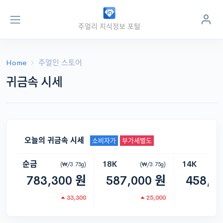
주얼리 지식정보 포털
주얼
인
jewel
in
.kr
Home
주얼인 스토어
귀금속 시세
오늘의 귀금속 시세
소비자가
부가세별도
순금
18K
14K
(₩/3.75g)
(₩/3.75g)
(
783,300 원
587,000 원
458,0
33,300
25,000